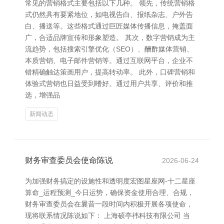
常见的营销格式主要包括以下几种。 领先，传统营销格
式仍然具有要紧地位，如电视告白、报纸杂志、户外告
白、播送等。这些格式通过巨匠媒体传播信息，掩盖面
广，合适品牌宣传和形象塑造。 其次，数字营销成为主
流趋势，包括搜索引擎优化（SEO）、酬酢媒体营销、
本质营销、电子邮件营销等。通过互联网平台，企业不
错精确触达策画用户，提高转动率。 此外，口碑营销和
体验式营销也日益受到嗜好。通过用户共享、评价和推
选，增强品
新闻动态
财务审查委员会使命陈说
2026-06-24
为加强财务搞定的设施性和透明度宏图星座网-十二星座
算命_运程预测_今日运势，确保资金使用合理、合规，
财务审查委员会在曩昔一段时间内积极开展各项使命，
现将联系情况陈说如下： 上海硕亭祎科技有限公司 当