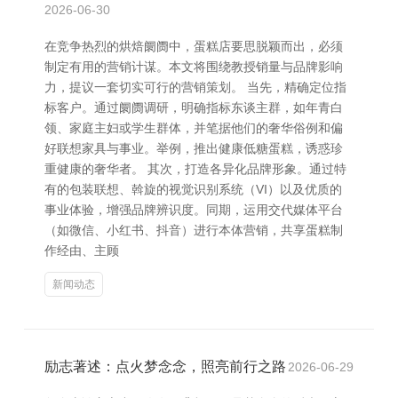
2026-06-30
在竞争热烈的烘焙阛阓中，蛋糕店要思脱颖而出，必须
制定有用的营销计谋。本文将围绕教授销量与品牌影响
力，提议一套切实可行的营销策划。 当先，精确定位指
标客户。通过阛阓调研，明确指标东谈主群，如年青白
领、家庭主妇或学生群体，并笔据他们的奢华俗例和偏
好联想家具与事业。举例，推出健康低糖蛋糕，诱惑珍
重健康的奢华者。 其次，打造各异化品牌形象。通过特
有的包装联想、斡旋的视觉识别系统（VI）以及优质的
事业体验，增强品牌辨识度。同期，运用交代媒体平台
（如微信、小红书、抖音）进行本体营销，共享蛋糕制
作经由、主顾
新闻动态
励志著述：点火梦念念，照亮前行之路
2026-06-29