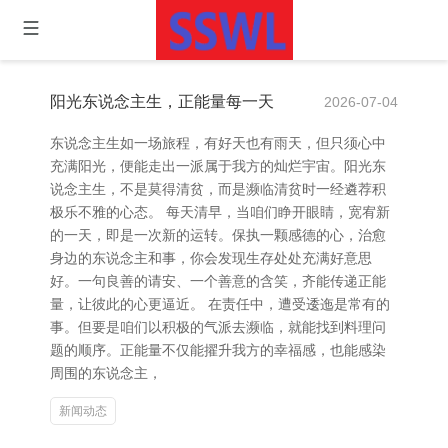
阳光东说念主生，正能量每一天
2026-07-04
东说念主生如一场旅程，有好天也有雨天，但只须心中
充满阳光，便能走出一派属于我方的灿烂宇宙。阳光东
说念主生，不是莫得清贫，而是濒临清贫时一经遴荐积
极乐不雅的心态。 每天清早，当咱们睁开眼睛，宽宥新
的一天，即是一次新的运转。保执一颗感德的心，治愈
身边的东说念主和事，你会发现生存处处充满好意思
好。一句良善的请安、一个善意的含笑，齐能传递正能
量，让彼此的心更逼近。 在责任中，遭受逶迤是常有的
事。但要是咱们以积极的气派去濒临，就能找到料理问
题的顺序。正能量不仅能擢升我方的幸福感，也能感染
周围的东说念主，
新闻动态