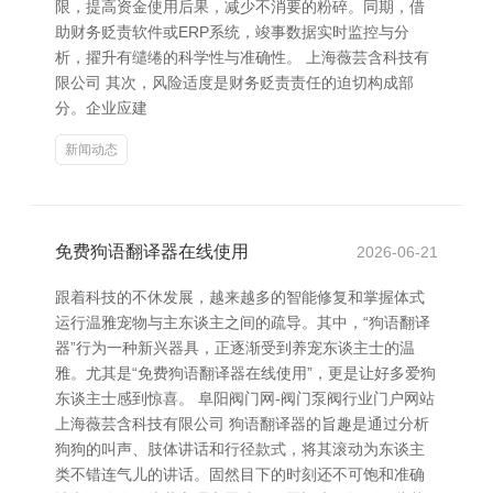
限，提高资金使用后果，减少不消要的粉碎。同期，借
助财务贬责软件或ERP系统，竣事数据实时监控与分
析，擢升有缱绻的科学性与准确性。 上海薇芸含科技有
限公司 其次，风险适度是财务贬责责任的迫切构成部
分。企业应建
新闻动态
免费狗语翻译器在线使用
2026-06-21
跟着科技的不休发展，越来越多的智能修复和掌握体式
运行温雅宠物与主东谈主之间的疏导。其中，“狗语翻译
器”行为一种新兴器具，正逐渐受到养宠东谈主士的温
雅。尤其是“免费狗语翻译器在线使用”，更是让好多爱狗
东谈主士感到惊喜。 阜阳阀门网-阀门泵阀行业门户网站
上海薇芸含科技有限公司 狗语翻译器的旨趣是通过分析
狗狗的叫声、肢体讲话和行径款式，将其滚动为东谈主
类不错连气儿的讲话。固然目下的时刻还不可饱和准确