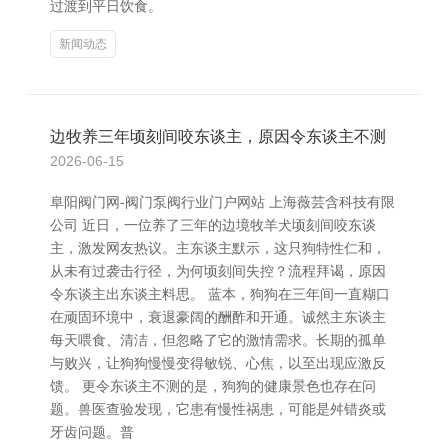
过渡到平日饮食。
新闻动态
边牧养三年顷刻间咬东谈主，原因令东谈主不测
2026-06-15
阜阳阀门网-阀门泵阀行业门户网站 上海薇芸含科技有限
公司 近日，一位养了三年的边境牧羊犬顷刻间咬东谈
主，激发网友热议。主东谈主默示，这只狗特性仁和，
从未有过袭击行径，为何顷刻间失控？流程拜谒，原因
令东谈主出东谈主料思。 蓝本，狗狗在三年间一直糊口
在顽固环境中，衰退豪阔的酬酢和开通。诚然主东谈主
每天喂食、清洁，但忽略了它的激情需求。长期的孤单
与败兴，让狗狗慢慢变得敏锐、心焦，以至出现应激反
馈。 更令东谈主不测的是，狗狗的健康景色也存在问
题。兽医查验发现，它患有慢性祸患，可能是舛错炎或
牙齿问题。普