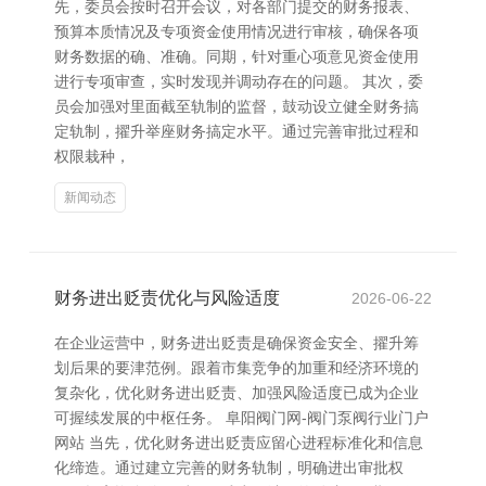
先，委员会按时召开会议，对各部门提交的财务报表、
预算本质情况及专项资金使用情况进行审核，确保各项
财务数据的确、准确。同期，针对重心项意见资金使用
进行专项审查，实时发现并调动存在的问题。 其次，委
员会加强对里面截至轨制的监督，鼓动设立健全财务搞
定轨制，擢升举座财务搞定水平。通过完善审批过程和
权限栽种，
新闻动态
财务进出贬责优化与风险适度
2026-06-22
在企业运营中，财务进出贬责是确保资金安全、擢升筹
划后果的要津范例。跟着市集竞争的加重和经济环境的
复杂化，优化财务进出贬责、加强风险适度已成为企业
可握续发展的中枢任务。 阜阳阀门网-阀门泵阀行业门户
网站 当先，优化财务进出贬责应留心进程标准化和信息
化缔造。通过建立完善的财务轨制，明确进出审批权