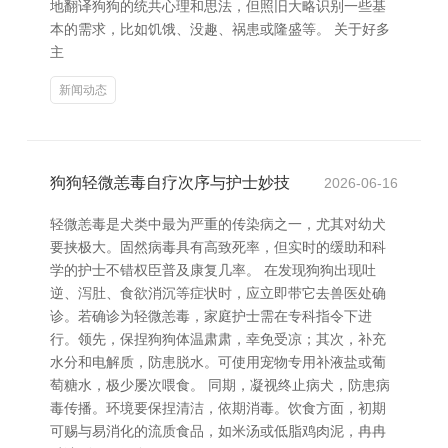
地翻译狗狗的统共心理和思法，但照旧大略识别一些基
本的需求，比如饥饿、没趣、祸患或隆盛等。 关于好多
主
新闻动态
狗狗轻微恙毒自疗次序与护士妙技
2026-06-16
轻微恙毒是犬类中最为严重的传染病之一，尤其对幼犬
要挟极大。固然病毒具有高致死率，但实时的缓助和科
学的护士不错权臣普及康复几率。 在发现狗狗出现吐
逆、泻肚、食欲消沉等症状时，应立即带它去兽医处确
诊。若确诊为轻微恙毒，家庭护士需在专科指令下进
行。领先，保捏狗狗体温肃肃，幸免受凉；其次，补充
水分和电解质，防患脱水。可使用宠物专用补液盐或葡
萄糖水，极少屡次喂食。 同期，凝视终止病犬，防患病
毒传播。环境要保捏清洁，依期消毒。饮食方面，初期
可赐与易消化的流质食品，如米汤或低脂鸡肉泥，冉冉