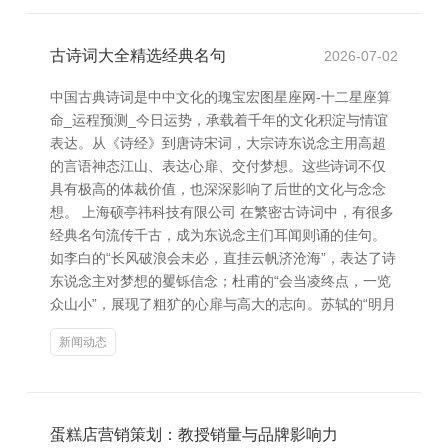
古诗词大全精选经典名句
2026-07-02
中国古典诗词是中中文化的瑰宝宏图星座网-十二星座算
命_运程预测_今日运势，承载着千年的文化积淀与情谊
表达。从《诗经》到唐诗宋词，大宗诗东说念主用高超
的言语神态江山、表达心扉、交付梦想。这些诗词不仅
具有极高的体裁价值，也深深影响了后世的文化与念念
想。 上海硕亭祎科技有限公司 在繁密古诗词中，有很多
经典名句流传千古，成为东说念主们耳闻则诵的佳句。
如李白的“长风破浪会未必，直挂云帆济沧海”，表达了诗
东说念主对梦想的矍铄信念；杜甫的“会当凌终点，一览
众山小”，展现了粗犷的心扉与高大的志向。苏轼的“明月
新闻动态
蛋糕店营销策划：教授销量与品牌影响力