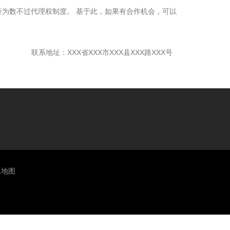
为数不过代理权制度。 基于此，如果有合作机会，可以
联系地址：XXX省XXX市XXX县XXX路XXX号
L地图