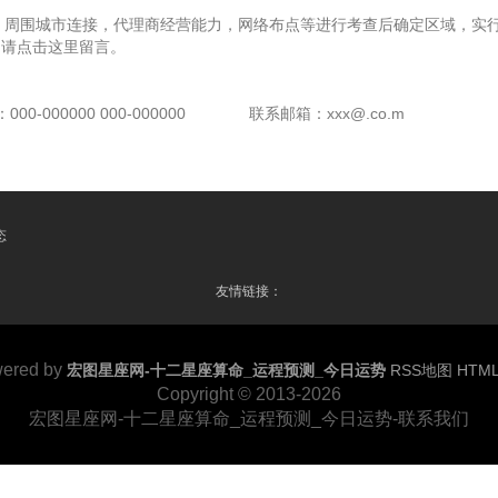
，周围城市连接，代理商经营能力，网络布点等进行考查后确定区域，实行
，请点击这里留言。
00-000000 000-000000
联系邮箱：xxx@.co.m
态
友情链接：
ered by
宏图星座网-十二星座算命_运程预测_今日运势
RSS地图
HTM
Copyright © 2013-2026
宏图星座网-十二星座算命_运程预测_今日运势-联系我们