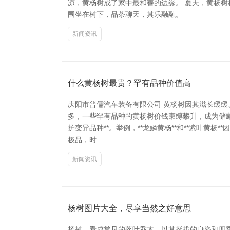
凉，黄杨树成了家中最和善的边缘。 夏天，黄杨
围坐在树下，品茶聊天，其乐融融。
新闻资讯
什么黄杨树最贵？罕有品种价值高
庆阳市普儒汽车装备有限公司 黄杨树因其滋长缓
多，一些罕有品种的黄杨树价钱束缚攀升，成为储藏和投
护变异品种**。举例，**龙鳞黄杨**和**紫叶
极品，时
新闻资讯
杨树图片大全，尽享当然之好意思
杨树，看成常见的落叶乔木，以其挺拔的身姿和四