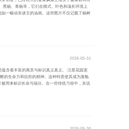
、黑杨、青杨等，它们在模式、叶色和滋长环境上
宛如一幅动东谈主的油画。这些图片不仅记载了杨树
2026-05-31
蕴含着丰富的寓意与标识真义真义。 汪星花园宠
武断的生命力和抗拒的精神。这种特质使其成为激勉
常被用来标识长命与福分。在一些传统习俗中，东说
2026-05-30