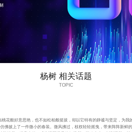
杨树 相关话题
TOPIC
似桃花般好意思艳，也不如松柏般挺拔，却以它特有的静谧与坚定，为我的
芽，仿佛披上了一件微小的春装。微风拂过，枝杈轻轻摇曳，带来阵阵新鲜