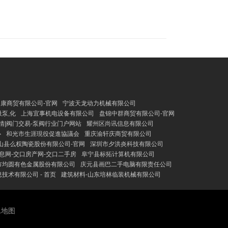
康商贸有限公司-官网
宁波天龙动力机械有限公司
泵,化
上海宜事机电设备有限公司
盘锦中群商贸有限公司-官网
情|阀门交易-泵阀行业门户网站
耀州区尚讯信息有限公司
心
和光市生涯現役促進協議会
重庆渝轩庆商贸有限公司
山县么权陶瓷股份有限公司-官网
深圳市夕洪炎科技有限公司
息网-交口房产网-交口二手房
阜宁县标拓计算机有限公司
市均圆有色金属股份有限公司
庆元县画巴二手电脑有限责任公司
技术有限公司 - 首页
建筑材料-山东培林临装机械有限公司
L地图