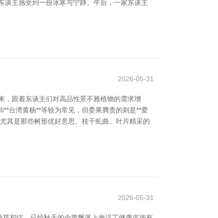
东谈主感受到一份冰寒与宁静。午后，一家东谈主
2026-05-31
来，跟着东谈主们对高品性景不雅植物的需求增
**台湾黄杨**等较为常见，但委果腾贵的则是**爱
种。尤其是那些树形优好意思、枝干虬曲、叶片精采的
2026-05-31
新芽初绽，已经秋天的金黄飘落上海汉丁健康咨询有