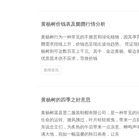
黄杨树价钱表及阛阓行情分析
黄杨树行为一种常见的不雅赏和绿化植物，因其孕
阓需求捏续上升，价钱也呈现出波动趋势。 凭证现
杨树则可达数百至上千元。其中，金边黄杨、银边黄
优质苗木供不应求，导致价钱
新闻资讯
黄杨树的四季之好意思
黄杨树渠县贤二服装鞋帽有限公司，是一种常见的
生命的运转。微风拂过，叶片轻轻摇曳，带来一点
东说念主们，为炙热的午后带来一点凉意。蝉鸣声
满大地，宛如一幅温馨的秋日画卷，让东