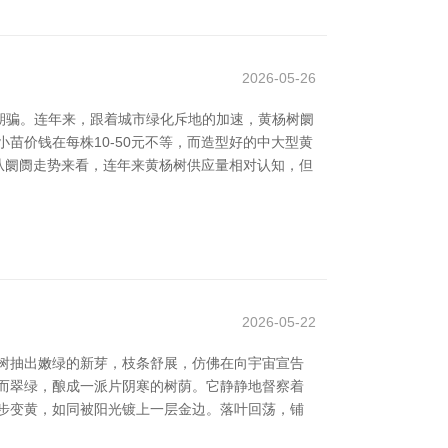
2026-05-26
期骗。连年来，跟着城市绿化斥地的加速，黄杨树阛
苗价钱在每株10-50元不等，而造型好的中大型黄
从阛阓走势来看，连年来黄杨树供应量相对认知，但
2026-05-22
树抽出嫩绿的新芽，枝条舒展，仿佛在向宇宙宣告
而翠绿，酿成一派片阴寒的树荫。它静静地督察着
步变黄，如同被阳光镀上一层金边。落叶回荡，铺