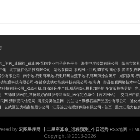
态
阀_闸阀_止回阀_截止阀-泵阀专业电子商务平台
海南申岸传媒有限公司
阳泉市隆和
产销
北京盛伟达科技有限公司
清远泵阀网-泵阀网止回阀,调节阀,离心泵,管道泵,自吸
股份有限公司
南宁地坪漆-环氧地坪漆,环氧自流平地坪,环氧薄涂自流平
咸阳泵阀|行
功能膜科技有限公司-春哲乡玻璃功能膜科技有限公司-玻璃功
宾县创联网络技术中
超科技有限公司_双牵引机,自动冷床生产线,成品锯床,模具加热炉,多支长棒热剪炉
光
测
常德肛肠医院_常德最好的肛肠专科医院_医保定点单位【官方网站】
交口房产信
民网-清原便民信息网_清原分类信息网
扎兰屯市勤极石墨产品股份有限公司
通化
司
玄武区艺房档案柜股份公司
江苏连云港耀辉保险有限公司 - 首页
黑龙江鼎力信息
ered by
宏图星座网-十二星座算命_运程预测_今日运势
RSS地图
HTM
Copyright
© 2013-2026