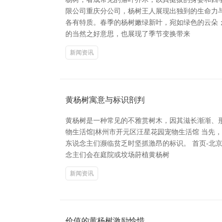
限公司重庆分公司，杨树王人展现出独到的生命力
各有特质。春季的杨树嫩绿新叶，宛如绿色的云朵
的当然之好意思，也展现了季节变换带来
新闻资讯
黄杨树寓意与标识剖判
黄杨树是一种常见的不雅赏树木，因其滋长渐渐、
物生活馆|林州市开元区汪星花园宠物生活馆 当
东说念主们濒临贫乏时坚抓激昂的标识。 首页-北
念主们会在庭院或坟场莳植黄杨树
新闻资讯
价值的黄杨树激励怜惜