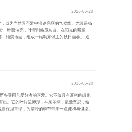
2026-05-28
的叶片，成为当然景不雅中沿途亮丽的气候线。尤其是杨
齿，叶面油亮，叶背则略显灰白。在阳光的照耀
，铺满地面，组成一幅动东谈主的秋日画卷。 通
2026-05-28
绿而备受园艺爱好者的喜爱。它不仅具有邃密的绿化
而出。它的叶片呈卵形，神采翠绿，质量坚忍，给
也曾保捏常绿，为清冷的季节带来一点谦和与但愿。