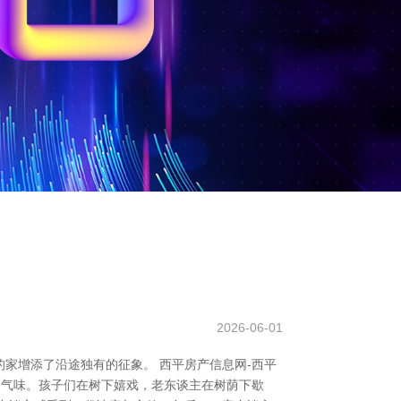
2026-06-01
家增添了沿途独有的征象。 西平房产信息网-西平
的气味。孩子们在树下嬉戏，老东谈主在树荫下歇