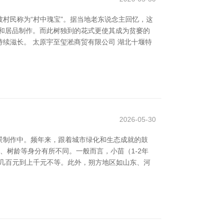
村民称为“村中瑰宝”。据当地老东说念主回忆，这
和居品制作。而此树独到的花式更使其成为贫窭的
续滋长。 太原宇至玺淞商贸有限公司 湖北十堰特
2026-05-30
景制作中。频年来，跟着城市绿化和生态成就的鼓
、树龄等身分有所不同。一般而言，小苗（1-2年
，从几百元到上千元不等。此外，朔方地区如山东、河