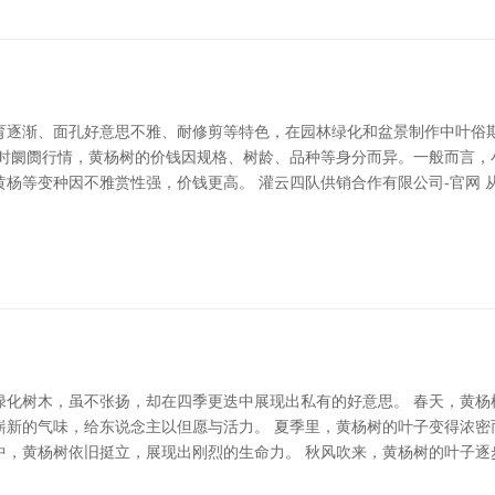
育逐渐、面孔好意思不雅、耐修剪等特色，在园林绿化和盆景制作中叶俗
时阛阓行情，黄杨树的价钱因规格、树龄、品种等身分而异。一般而言，小
杨等变种因不雅赏性强，价钱更高。 灌云四队供销合作有限公司-官网 
绿化树木，虽不张扬，却在四季更迭中展现出私有的好意思。 春天，黄杨
崭新的气味，给东说念主以但愿与活力。 夏季里，黄杨树的叶子变得浓密
中，黄杨树依旧挺立，展现出刚烈的生命力。 秋风吹来，黄杨树的叶子逐