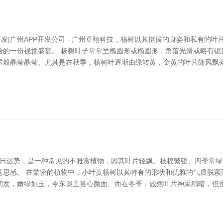
pp开发|广州APP开发公司 - 广州卓翔科技，杨树以其挺拔的身姿和私有
给的一份视觉盛宴。 杨树叶子常常呈椭圆形或椭圆形，角落光滑或略有锯
翠般晶莹晶莹。尤其是在秋季，杨树叶逐渐由绿转黄，金黄的叶片随风飘落
今日运势，是一种常见的不雅赏植物，因其叶片轻飘、枝杈繁密、四季常
意思感。 在繁密的植物中，小叶黄杨树以其特有的形状和优雅的气质脱颖
初发，嫩绿如玉，令东谈主赏心颜面。而在冬季，诚然叶片神采稍暗，但