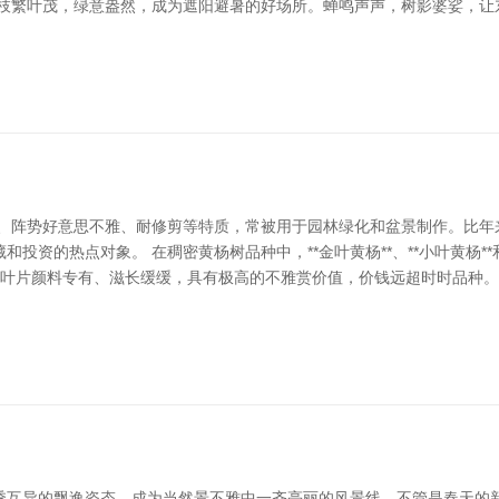
树枝繁叶茂，绿意盎然，成为遮阳避暑的好场所。蝉鸣声声，树影婆娑，让
缓、阵势好意思不雅、耐修剪等特质，常被用于园林绿化和盆景制作。比年
资的热点对象。 在稠密黄杨树品种中，**金叶黄杨**、**小叶黄杨**和
黄杨**因叶片颜料专有、滋长缓缓，具有极高的不雅赏价值，价钱远超时时品
季互异的飘逸姿态，成为当然景不雅中一齐亮丽的风景线。不管是春天的