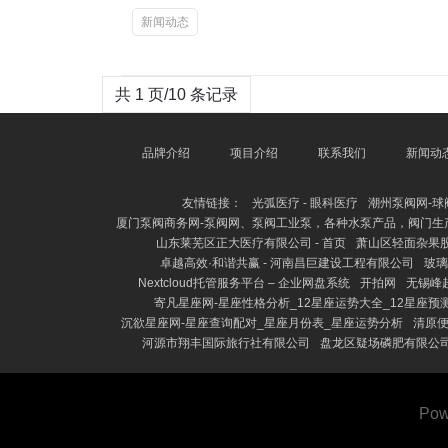
新闻动态
共 1 页/10 条记录
品牌介绍
项目介绍
联系我们
新闻动
友情链接：
光弧医疗 - 眼科医疗
潮州泵阀网-球
厦门泵阀商务网-泵阀网、泵阀工业泵，各种水泵产品，阀门生
山东莱芜区正大医疗有限公司 - 首页
萧山区轻面杂果
卓越高效·和谐共赢 - 河南昌巨建设工程有限公司
玻璃
Nextcloud托管服务平台 – 企业网盘系统
开拍网
无锡峰
寄凡星座网-星座性格分析_12星座运势大全_12星座预
沉欲星座网-星座查询配对_星座月份表_星座运势分析
清原便
河源市翔丰国际旅行社有限公司
盘龙区疑场磷肥有限公
Pow