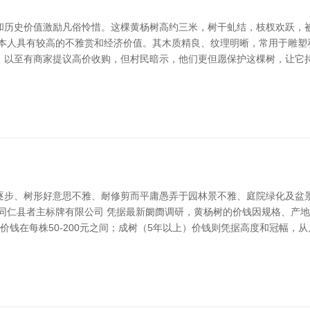
和历史价值激励凡俗怜惜。这棵黄杨树高约三米，树干虬结，枝杈欢跃，被
树本人具有较高的不雅赏和经济价值。其木质精良、纹理明晰，常用于雕塑
，以至有商家提议高价收购，但村民暗示，他们更但愿保护这棵树，让它持
逐步、树形好意思不雅、耐修剪而平庸愚弄于园林景不雅、庭院绿化及盆
同仁县者主标牌有限公司 凭据最新阛阓调研，黄杨树的价钱因规格、产地
生）价钱在每株50-200元之间；成树（5年以上）价钱则凭据高度和冠幅