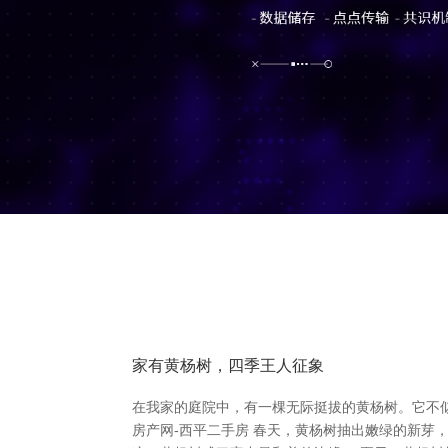
家有黄杨树，四季王人征象
在我家的庭院中，有一棵无际挺拔的黄杨树。它不
房产网-西平二手房 春天，黄杨树抽出嫩绿的新