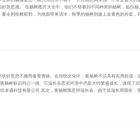
与好意思感。 在杨树图片大全中，咱们不错看到不同种类的杨树，如白杨
；夏令则枝桠郁勃，为地面带来清冷；秋季的杨树则披上金黄色的外套，
形状好意思不雅而备受青睐。在传统文化中，黄杨树不仅具有实用价值，还
先，黄杨树标识同心一德。它滋长在恶劣环境中仍是大约繁盛成长，体现了
京恒卓通科技有限公司 其次，黄杨树寓意祥瑞长命。由于其滋长周期长，