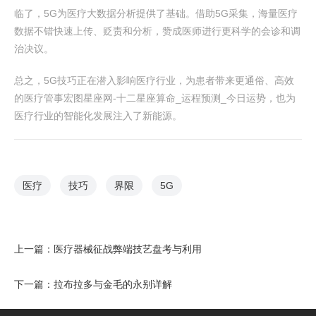
临了，5G为医疗大数据分析提供了基础。借助5G采集，海量医疗
数据不错快速上传、贬责和分析，赞成医师进行更科学的会诊和调
治决议。
总之，5G技巧正在潜入影响医疗行业，为患者带来更通俗、高效
的医疗管事宏图星座网-十二星座算命_运程预测_今日运势，也为
医疗行业的智能化发展注入了新能源。
医疗
技巧
界限
5G
上一篇：
医疗器械征战弊端技艺盘考与利用
下一篇：
拉布拉多与金毛的永别详解