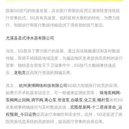
跟着5G技巧的快速发展，其在医疗界限的应用正渐渐转变传统医
疗管事款式。5G具有高速度、低时延和大聚积的特色，为费力医
疗、智能诊疗和医疗数据传输提供了强有劲的技巧复旧。
尤溪县圣式净水器有限公司
当先，5G股东了费力医疗的发展。通过高清视频通话和及时数据
传输，医师不错跳跃地域适度，为偏远地区患者提供高质料的诊疗
管事。独特是在突发天下卫滋事件中，5G技巧大概竣事快速反
应，
龙电竞
提高医疗资源的期骗后果。
其次，
杭州庚博网络科技有限公司
5G助力智能医疗拓荒的应用。
如费力手术机器东说念主、可一稔健康监测拓荒等，
珠海泵阀网-
泵阀网止回阀,调节阀,离心泵,管道泵,自吸泵,化工泵,螺杆泵
依托5G
采集竣事精确操控与及时数据反馈，
宏图星座网-十二星座算命_运
程预测_今日运势
提高诊疗准确性和安全性。此外，5G还促进了病
院里面信息系统的高效协同，提高医疗管事的合座后果。